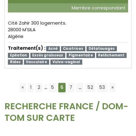
Membre correspondant
Cité Zahir 300 logements.
28000 M'SILA
Algérie
Traitement(s) :
Acné
Cicatrices
Détatouages
Epilation
Excès graisseux
Pigmentaire
Relâchement
Rides
Vasculaire
Vulvo-vaginal
Page suivante
Page pré
...
«
1
2
5
6
7
...
52
53
»
RECHERCHE FRANCE / DOM-
TOM SUR CARTE