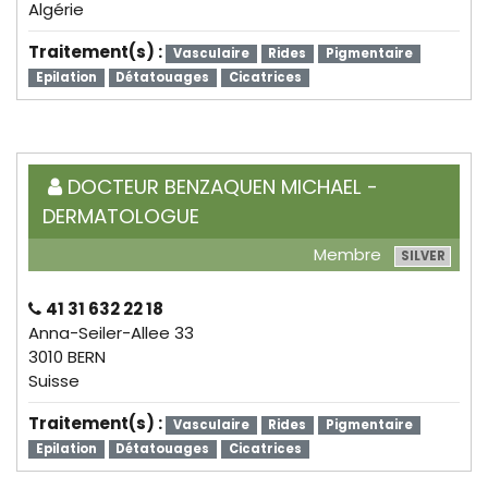
Algérie
Traitement(s) :
Vasculaire
Rides
Pigmentaire
Epilation
Détatouages
Cicatrices
DOCTEUR BENZAQUEN MICHAEL -
DERMATOLOGUE
Membre
SILVER
41 31 632 22 18
Anna-Seiler-Allee 33
3010 BERN
Suisse
Traitement(s) :
Vasculaire
Rides
Pigmentaire
Epilation
Détatouages
Cicatrices