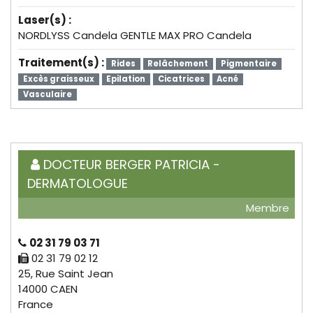
Laser(s) :
NORDLYSS Candela GENTLE MAX PRO Candela
Traitement(s) :
Rides
Relâchement
Pigmentaire
Excès graisseux
Epilation
Cicatrices
Acné
Vasculaire
DOCTEUR BERGER PATRICIA -
DERMATOLOGUE
Membre
02 31 79 03 71
02 31 79 02 12
25, Rue Saint Jean
14000 CAEN
France