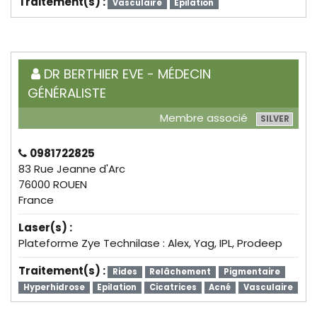
Traitement(s) :
Vasculaire
Epilation
DR BERTHIER EVE - MÉDECIN
GÉNÉRALISTE
Membre associé
SILVER
0981722825
83 Rue Jeanne d'Arc
76000 ROUEN
France
Laser(s) :
Plateforme Zye Technilase : Alex, Yag, IPL, Prodeep
Traitement(s) :
Rides
Relâchement
Pigmentaire
Hyperhidrose
Epilation
Cicatrices
Acné
Vasculaire