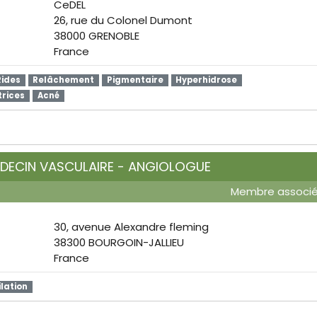
CeDEL
26, rue du Colonel Dumont
38000 GRENOBLE
France
Rides
Relâchement
Pigmentaire
Hyperhidrose
trices
Acné
DECIN VASCULAIRE - ANGIOLOGUE
Membre associ
30, avenue Alexandre fleming
38300 BOURGOIN-JALLIEU
France
ilation