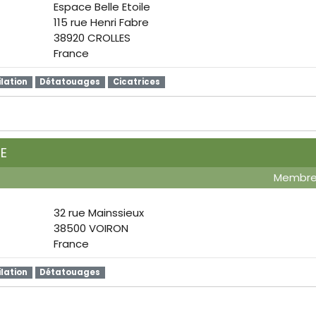
Espace Belle Etoile
115 rue Henri Fabre
38920 CROLLES
France
ilation
Détatouages
Cicatrices
E
Membr
32 rue Mainssieux
38500 VOIRON
France
ilation
Détatouages