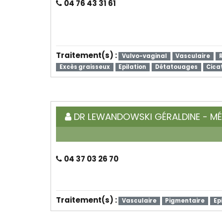
04 76 43 31 61
Traitement(s) :
Vulvo-vaginal
Vasculaire
Excès graisseux
Epilation
Détatouages
Cica
DR LEWANDOWSKI GÉRALDINE - MÉ
04 37 03 26 70
Traitement(s) :
Vasculaire
Pigmentaire
Ep