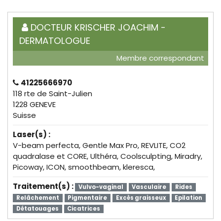
DOCTEUR KRISCHER JOACHIM -
DERMATOLOGUE
Membre correspondant
41225666970
118 rte de Saint-Julien
1228 GENEVE
Suisse
Laser(s) :
V-beam perfecta, Gentle Max Pro, REVLITE, CO2
quadralase et CORE, Ulthéra, Coolsculpting, Miradry,
Picoway, ICON, smoothbeam, kleresca,
Traitement(s) :
Vulvo-vaginal
Vasculaire
Rides
Relâchement
Pigmentaire
Excès graisseux
Epilation
Détatouages
Cicatrices