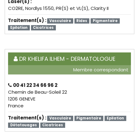
Laser(s) :
CO2RE, Nordlys 1550, PR(S) et VL(S), Clarity II
Traitement(s) :
Vasculaire
Rides
Pigmentaire
Epilation
Cicatrices
DR KHELIFA ILHEM - DERMATOLOGUE
Membre correspondant
00 41 22 34 66 96 2
Chemin de Beau-Soleil 22
1206 GENEVE
France
Traitement(s) :
Vasculaire
Pigmentaire
Epilation
Détatouages
Cicatrices