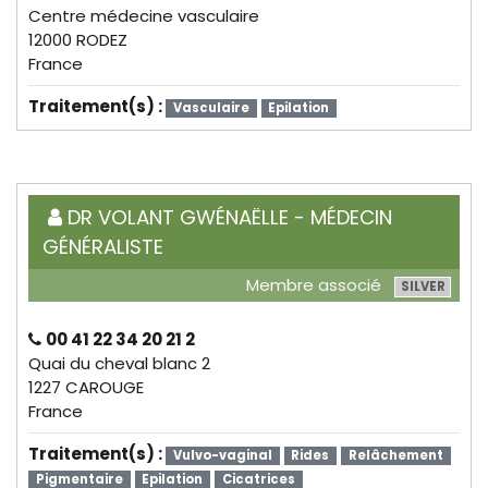
Centre médecine vasculaire
12000 RODEZ
France
Traitement(s) :
Vasculaire
Epilation
DR VOLANT GWÉNAËLLE - MÉDECIN
GÉNÉRALISTE
Membre associé
SILVER
00 41 22 34 20 21 2
Quai du cheval blanc 2
1227 CAROUGE
France
Traitement(s) :
Vulvo-vaginal
Rides
Relâchement
Pigmentaire
Epilation
Cicatrices