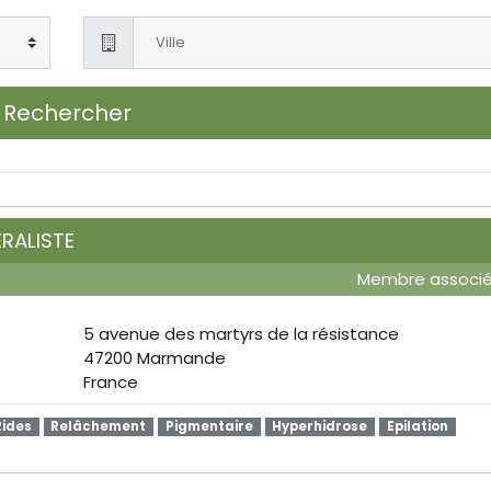
Rechercher
RALISTE
Membre associ
5 avenue des martyrs de la résistance
47200 Marmande
France
Rides
Relâchement
Pigmentaire
Hyperhidrose
Epilation