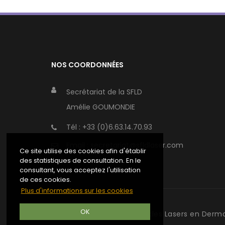
NOS COORDONNÉES
Secrétariat de la SFLD
Amélie GOUMONDIE
Tél :
+33 (0)6.63.14.70.93
Email :
secretariat@sfldlaser.com
Ce site utilise des cookies afin d'établir
des statistiques de consultation. En le
consultant, vous acceptez l'utilisation
de ces cookies.
Plus d'informations sur les cookies
OK
©
2020
Société Française des Lasers en Derm