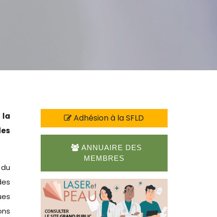
 la
Adhésion à la SFLD
des
ANNUAIRE DES
MEMBRES
du
des
ues
ons