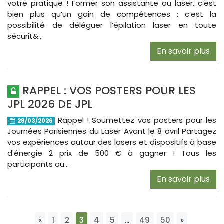
votre pratique ! Former son assistante au laser, c’est
bien plus qu’un gain de compétences : c’est la
possibilité de déléguer l’épilation laser en toute
sécurit&...
En savoir plus
RAPPEL : VOS POSTERS POUR LES
JPL 2026 DE JPL
Rappel ! Soumettez vos posters pour les
28/03/2026
Journées Parisiennes du Laser Avant le 8 avril Partagez
vos expériences autour des lasers et dispositifs à base
d'énergie 2 prix de 500 € à gagner ! Tous les
participants au...
En savoir plus
Page suivante
Page préc
«
1
2
3
4
5
...
49
50
»