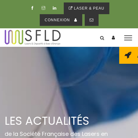
LASER & PEAU
CONNEXION
LES ACTUALITÉS
de la Société Française des Lasers en